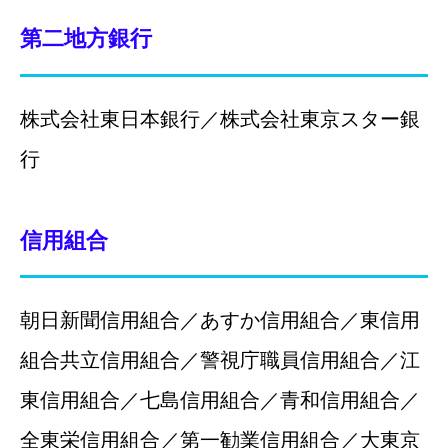
第二地方銀行
株式会社東日本銀行／株式会社東京スター銀
行
信用組合
朝日新聞信用組合／あすか信用組合／東信用
組合共立信用組合／警視庁職員信用組合／江
東信用組合／七島信用組合／青和信用組合／
LINEでご相談
お問い合わせ
フリーダイヤル
全東栄信用組合／第一勧業信用組合／大東京