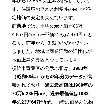
年から
+2.55％の上昇を記録していま
す。住環境の良さと利便性の向上が住
宅地価の安定を支えています。
商業地
では、平均公示地価が66万
4,857円/m²（坪単価219万7,874円）
と
なり、前年から
+3.62％**の伸びを示
しました。地域の商業活動の活性化が
地価上昇の要因となっています。
横浜市青葉区の公示地価は、
1983
年
（昭和58年）から43年分のデータ
が蓄
積されており、
過去最高値は1988年の
70万5,285円/m²
、
過去最低値は1983
年の23万647円/m²
。両者の価格差は
約