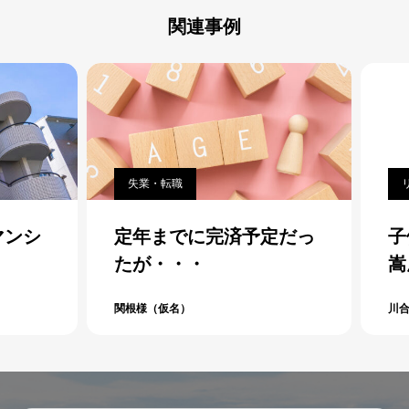
関連事例
失業・転職
リー
ンシ
定年までに完済予定だっ
子供
たが・・・
嵩
関根様（仮名）
川合様